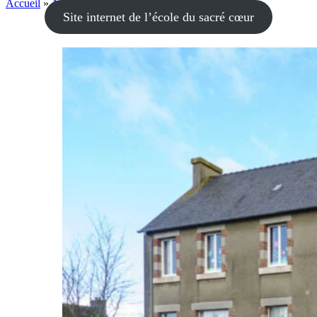
Accueil
»
Affaires scolaires
»
École privée
Site internet de l’école du sacré cœur